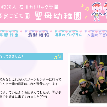
紹介
年間行事
最新情報
毎月のプログラム
行ってきました！
）
でみなとふれあいスポーツセンターに行って
さんと一緒の遠足はこれが最後になります
に歩いていたさくら組さんでしたが、☔がポ
でお迎えに来てくれました(*^^*)