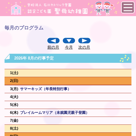
毎月のプログラム
前の月
今月
次の月
2026年 8月の行事予定
1
2
3
サマーキッズ（年長特別行事）
4
5
6
プレイルームマリア（未就園児親子登園）
7
8