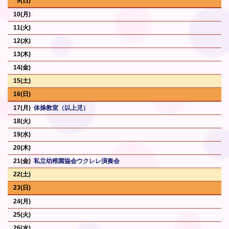
9
10
11
12
13
14
15
16
17
体操教室（以上児）
18
19
20
21
私立幼稚園協会ウクレレ演奏会
22
23
24
25
26